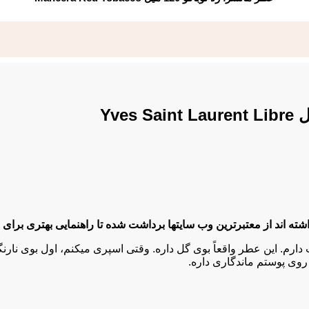
نفجار از انگور فرنگی سیاه، نارنگی ماندارین و اسطوخودوس شروع می‌ شود و 
یچیدگی نرم اما جسورانه‌ ای را به عطر می‌ بخشد. پایه عطر با وانیل
ره زنی جسور را که آزادی خود را می‌ پذیرد، به تصویر می‌ کشد و آن را برای 
 چه برای یک شب مجلل و چه برای یک روز مهم کاری آماده می‌ شوید، ا
متعادل و پروفایل شیکش، لیبره L’Absolu Platine برای تمام فصول مناسب است و انتخاب ایده‌ آلی
اند از معتبرترین وب سایتها برداشت شده تا راهنمایی بهتری برای ش
م. این عطر واقعاً بوی گل‌ داره. وقتی اسپری میکنم، اول بوی نارنگ
وی پوستم ماندگاری داره.
ری کنم؟