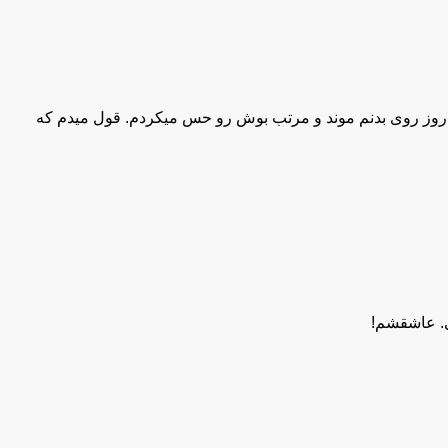
کل روز روی بدنم موند و مرتب بوش رو حس میکردم. قول میدم که
 رایحه‌ ای شیک و باکلاس است، استفاده شود.
. عاشقشم!