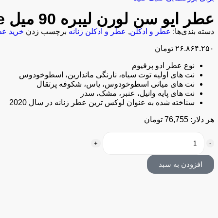
عطر ایو سن لورن لیبره 90 میل Yves Saint Laurent Libre
دسته بندی‌ها:
عطر و ادکلن
,
عطر و ادکلن زنانه
برچسب زدن
خرید عطر ایو س
۲۶.۸۶۴.۲۵۰
تومان
نوع عطر ادو پرفیوم
نت‌ های اولیه توت سیاه، نارنگی ماندارین، اسطوخودوس
نت‌ های میانی اسطوخودوس، یاس، شکوفه پرتقال
نت‌ های پایه وانیل، عنبر، مشک، سدر
سناخته شده به عنوان لوکس‌ ترین عطر زنانه در سال 2020
هر دلار: 76,755 تومان
افزودن به سبد