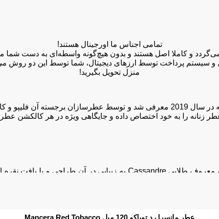
تمامی اجناس ما اورجینال هستند!
 و سیستم پرداخت توسط ارزهای دیجیتال، شما توسط این دو روش می‌تو
منزل تحویل بگیرید!
عطر ایو سن لورن لیبره نماد نهایی زنانگی و قدرت است. این عطر که در سال 2019 معرف
این عطر در بطری شگفت‌ انگیزی شبیه به جواهر قرار دارد که نشان معروف ط
عطر مانسرا رد توباکو 120 میل Mancera Red Tobacco