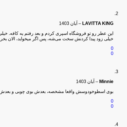
عطر لیبره L’Absolu Platine گزینه‌ ای عالی برای هدیه به دوستان و نزدیکان است. بسته‌ بندی لوکس و رایحه جذاب آن هر کسی را خوشحال می‌ کند و نشان‌ دهنده توجه و محبت شماست.
LAVITTA KING
–
آبان 1403
آیا عطر ایو سن لورن لیبره L’Absolu Platine برای سنین خاصی مناسب است؟
این عطر رو تو فروشگاه اسپری کردم و بعد رفتم یه کافه. خیل
این عطر به‌ خصوص برای زنان جوان و مستقل طراحی شده است، اما هیچ
خیلی زود پیدا کردنش سخت می‌شه، پس اگر میخواید، الان بخر
0
مدت ماندگاری این عطر چقدر است؟
0
عطر Yves Saint Laurent Libre L’Absolu Platine دارای ماندگاری طولانی است و معمولاً چندین ساعت بر روی پوست باقی می‌ ماند.
Minnie
–
آبان 1403
بوی اسطوخودوسش واقعا مشخصه، بعدش بوی چوبی و بعدش هم 
0
0