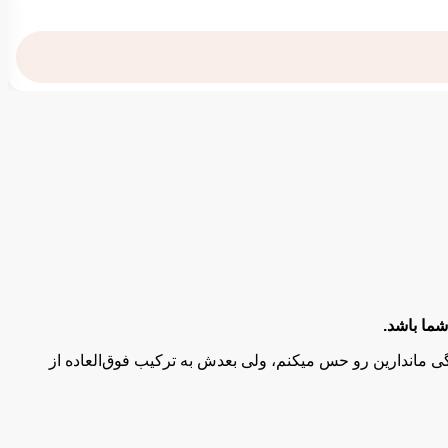
حس تازگی و نشاط را به ارمغان می‌ آورد. با گذشت زمان، غنای گلی از یاس،
، عنبر، مشک و سدر ترکیب می‌ شود و تأثیری ماندگار و دلپذیر به جا
هر مناسبتی مناسب می‌ سازد. بازی بین دماهای گرم و سرد حس منحصر به فردی
ین عطر حضورتان را تقویت می‌ کند و اعتماد به نفس و جذابیت شما
 برای استفاده در هر زمان از سال محسوب می‌ شود. تنوع آن اجازه می‌ دهد تا به راحتی با سبک‌
ما باشد.
ی ماندارین رو حس میکنم، ولی بعدش به ترکیب فوق‌العاده از