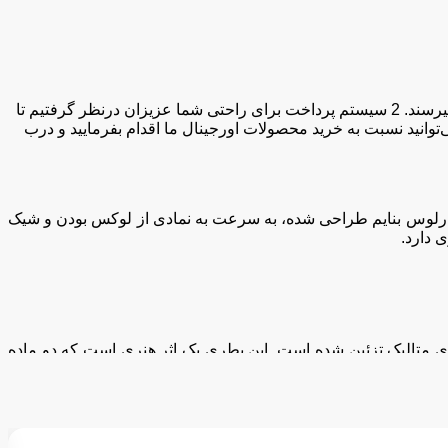
کلیه اجناس از کانادا بصورت مستقیم وارد شده و برای شما ارسال می‌گردد و کاملا اصل هستند و بدون هیچ‌گونه واسطه‌ای به دست شما میرسند. 2 سیستم پرداخت برای راحتی شما عزیزان درنظر گرفتیم تا
انید نسبت به خرید محصولات اورجینال ما اقدام بفرمایید و درب
ی شد و توسط عطرسازان برجسته آن فلیپو و کارلوس بنایم طراحی شده، به سرعت به نمادی از لوکس بودن و شیک‌
لایی Cassandre به زیبایی در آن طراحی و با بافت نقره‌ ای متالیک تزئین شده است. این بطری یک اثر هنری است که دو ماده
لوکس—طلای زرد و پلاتین—را به تصویر می‌ کشد. طراحی منحصر به فرد آن با یک خط متالیک چشم‌ نواز و بالاترین غلظت در بین عطرهای LIBRE، آن را به یک انتخاب منحصر به فرد برای کالکشن عطر شما