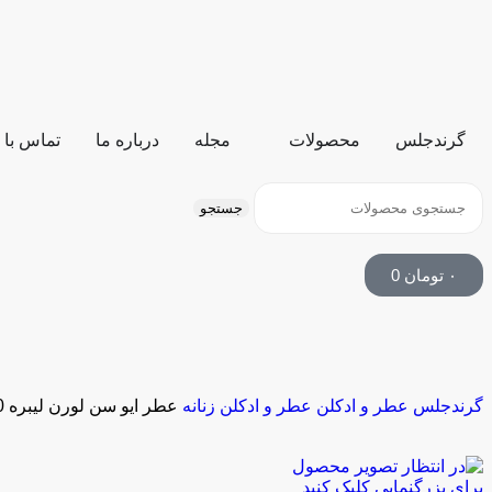
گرندجلس
محصولات
مجله
درباره ما
تماس با 
جستجو
۰
تومان
0
گرندجلس
عطر و ادکلن
عطر و ادکلن زنانه
عطر ایو سن لورن لیبره 90 میل Yves Saint Laurent Libre
برای بزرگنمایی کلیک کنید