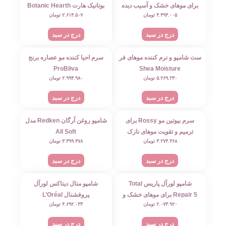
برای موهای خشک و آسیب دیده
بوتانیک هارت Botanic Hearth
۴.۴۹۴.۰۰۵
تومان
۲.۶۱۳.۵۰۷
تومان
L’Oreal
درج در سبد
درج در سبد
ست شامپو و نرم کننده موهای فر
سرم احیا کننده مو عصاره برنج
ProBliva
Shea Moisture
۵.۲۶۹.۲۳۰
تومان
۲.۹۹۴.۹۸۰
تومان
درج در سبد
درج در سبد
سرم بیوتین مو Rossy برای
شامپو روغن آرگان Redken مدل
ترمیم و تقویت موهای نازک
All Soft
۳.۲۷۴.۳۶۸
تومان
۳.۳۹۹.۴۷۸
تومان
درج در سبد
درج در سبد
شامپو لورآل پاریس Total
شامپو متال دیتاکس لورآل
Repair 5 برای موهای خشک و
پروفشنال L’Oréal
۲.۰۷۳.۹۲۰
تومان
۴.۶۹۲.۰۳۳
تومان
آسیب‌ دیده
درج در سبد
درج در سبد