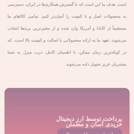
است. هدف ما این است که با گسترش همکاری‌ها در ایران، دسترسی
اصلی آن ‌ها پاکسازی پوست سر و مو از آلودگی‌ ها،
به محصولات اصل و با کیفیت را آسان‌تر کنیم. تمامی کالاهای ما
چربی‌ها و انباشتگی محصولات است. اما علاوه بر تمیز
مستقیماً از کانادا و آمریکا وارد شده و از معتبرترین برندها انتخاب
کردن، شامپوها می ‌توانند به نیازهای خاص مو هم پاسخ
می‌شوند. تعهد ما به ارائه محصولاتی با اصالت و کیفیت بالا است، که
در کوتاه‌ترین زمان ممکن، با اطمینان کامل، درب منزل به شما
دهند؛ از افزایش حجم و رطوبت‌رسانی گرفته تا کنترل
مشتریان عزیز تحویل داده می‌شوند.
شوره.
انواع شامپوها برای نیازهای
مختلف مو
پرداخت توسط ارز دیجیتال
شامپوهای مرطوب‌ کننده برای موهای خشک یا آسیب ‌دیده
خریدی آسان و مطمئن
مناسب هستند، زیرا رطوبت لازم را فراهم می ‌کنند.