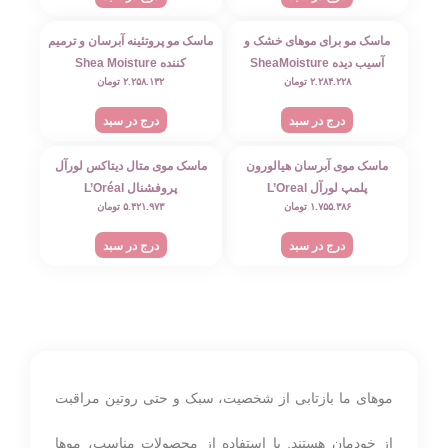
ماسک مو برای موهای خشک و
ماسک مو پروتئینه آبرسان و ترمیم‌
آسیب‌ دیده SheaMoisture
کننده Shea Moisture
۲.۲۸۴.۲۲۸
تومان
۲.۲۵۸.۱۳۲
تومان
درج در سبد
درج در سبد
ماسک موی آبرسان هیالورون
ماسک موی متال دیتاکس لورآل
پلمپ لورآل L’Oreal
پروفشنال L’Oréal
۱.۷۵۵.۳۸۶
تومان
۵.۴۲۱.۹۷۳
تومان
Professionnel
درج در سبد
درج در سبد
موهای ما بازتابی از شخصیت، سبک و حتی روتین مراقبت
از خودمان هستند. با استفاده از محصولات مناسب، موها