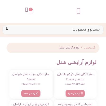
0
تماس با ما
گرندجلس
لوازم آرایشی شنل
لوازم آرایشی شنل
عطر ادکلن شنل کوکو مادمازل
عطر ادکلن مردانه شنل بلو اصل
اینتنس Chanel
Chanel
۳۴.۵۳۹.۷۵۰
تومان
۳۰.۷۰۲.۰۰۰
تومان
درج در سبد
درج در سبد
عطر نامبر 5 ادو پرفیوم زنانه
کرم پودر اولترا لی تینت اولتراور