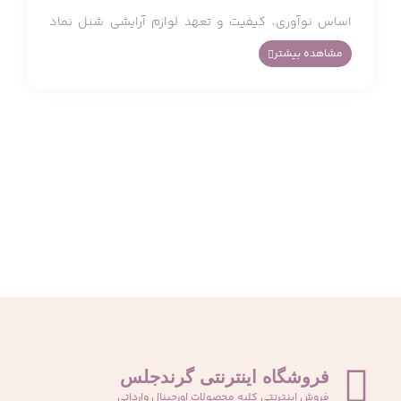
اساس نوآوری، کیفیت و تعهد لوازم آرایشی شنل نماد
مشاهده بیشتر
جذابیت جاودانه در سراسر دنیا محسوب می‌شوند. هر
محصول آرایشی نتیجه سال‌ها تحقیق و توسعه است و با
استفاده از بهترین مواد اولیه تولید می‌شود تا آرایشی
ماندگار و بی‌نقص را برای شما به ارمغان آورد.
تاریخچه لوازم آرایشی برند شنل
کوکو شانل، بنیانگذار دوراندیش، صنعت مد را با رویکرد
نوآورانه خود نسبت به لباس زنان متحول کرد. اعتقاد او به
توانمندسازی زنان برای زیبایی نیز گسترش یافت و در سال
فروشگاه اینترنتی گرندجلس
1921، او عطر شماره 5 شانل را معرفی کرد، عطری که به نماد
فروش اینترنتی کلیه محصولات اورجینال وارداتی