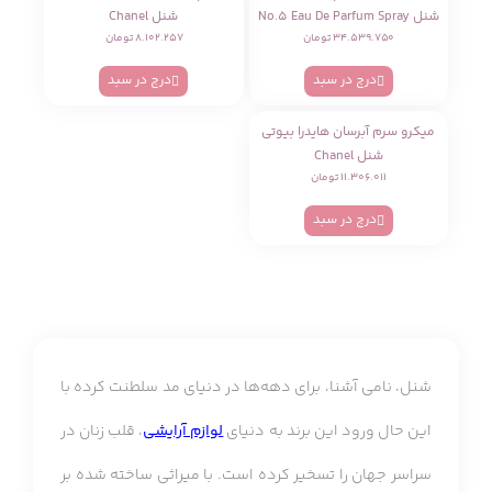
شنل No.5 Eau De Parfum Spray
شنل Chanel
۳۴.۵۳۹.۷۵۰
تومان
۸.۱۰۲.۲۵۷
تومان
درج در سبد
درج در سبد
میکرو سرم آبرسان هایدرا بیوتی
شنل Chanel
۱۱.۳۰۶.۰۱۱
تومان
درج در سبد
شنل، نامی آشنا، برای دهه‌ها در دنیای مد سلطنت کرده با
این حال ورود این برند به دنیای
لوازم آرایشی
، قلب زنان در
سراسر جهان را تسخیر کرده است. با میراثی ساخته شده بر