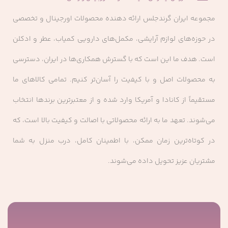
نمادین زنانگی تبدیل شد. این آغاز امپراتوری لوازم آرایشی
مجموعه ایران گرندجلس ارائه‌ دهنده محصولات اورجینال و تخصصی
Chanel بود.
در حوزه‌های لوازم آرایشی، مکمل‌های دارویی کمیاب، عطر و ادکلن
فلسفه برند لوازم آرایشی شنل بر تقویت زیبایی طبیعی به
است. هدف ما این است که با گسترش همکاری‌ها در ایران، دسترسی
جای پوشاندن آن تمرکز دارد. مارک لوازم آرایشی شنل با
به محصولات اصل و با کیفیت را آسان‌تر کنیم. تمامی کالاهای ما
دقت ساخته شده‌اند و از بهترین مواد اولیه و فناوری
مستقیماً از کانادا و آمریکا وارد شده و از معتبرترین برندها انتخاب
پیشرفته استفاده می‌کنند. این تعهد به تعالی در هر
می‌شوند. تعهد ما به ارائه محصولاتی با اصالت و کیفیت بالا است، که
محصولی، از رژ لب نمادین Rouge Allure گرفته تا محصولات
در کوتاه‌ترین زمان ممکن، با اطمینان کامل، درب منزل به شما
مراقبت پوست لوکس Hydra Beauty، آشکار است.
مشتریان عزیز تحویل داده می‌شوند.
هنر آرایش با محصولات Chanel