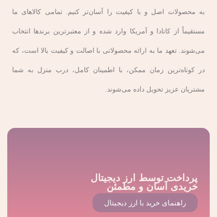
سلیقه ها و سبک های متنوع شما را برآورده می کند. بیایید
به محصولات اصل و با کیفیت را آسان‌تر کنیم. تمامی کالاهای ما
مستقیماً از کانادا و آمریکا وارد شده و از معتبرترین برندها انتخاب
نگاهی به این انواع مختلف بیندازیم!
می‌شوند. تعهد ما به ارائه محصولاتی با اصالت و کیفیت بالا است، که
رژ لب مداد رنگی
در کوتاه‌ترین زمان ممکن، با اطمینان کامل، درب منزل به شما
مشتریان عزیز تحویل داده می‌شوند.
رژ لب های مداد رنگی به راحتی اعمال می شوند و می
توانند جلوه های مختلفی را ایجاد کنند. این رژ لب ها برای
خانم هایی که زمان کمی برای آماده شدن دارند، گزینه
خوبی هستند و در رنگ های متنوع عرضه می شوند.
پرداخت توسط ارز دیجیتال
خریدی آسان و مطمئن
راهنمای خرید با ارز دیجیتال
رژ لب شفاف