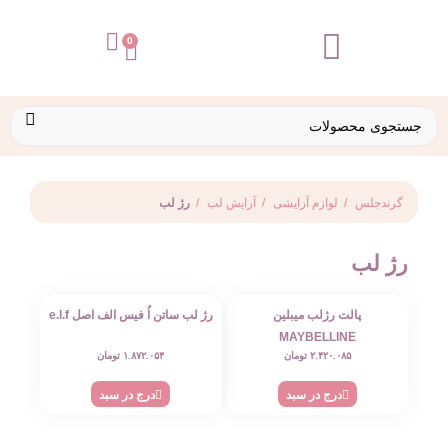
تماس با ما
0
گرندجلس
لوازم آرایشی
آرایش لب
رژ لب
رژ لب
پالت رژلب میبلین
رژ لب ساتن اُ فیس الف اصل e.l.f
MAYBELLINE
۲.۴۲۰.۰۸۵
تومان
۱.۸۷۲.۰۵۴
تومان
درج در سبد
درج در سبد