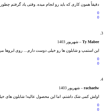
دقیقاً همون کاری که باید رو انجام میده. وقتی یاد گرفتم چط
0
0
Ty Mabee
–
شهریور 1403
این استمپ و شابلون ها رو خیلی دوست دارم… روی ابروها می‌
0
0
rachaelw
–
شهریور 1403
اولش کمی شک داشتم، اما این محصول عالیه! شابلون های خیلی
0
0