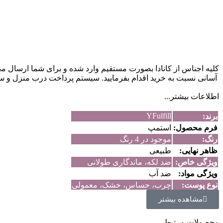
آسانی نسبت به خرید اقدام بفرمایید. سیستم پرداخت درب منزل و س
اطلاعات بیشتر...
YFulfill
برند:
فرم محصول:
استمپ
رنگ:
موجود در 4 رنگ
ظاهر نهایی:
طبیعی
ویژگی خاص:
ضد لکه، ماندگاری طولانی
ویژگی مواد:
ضد آب
نوع پوست:
چرب، حساس، خشک، معمولی
مشاهده بیشتر
کیت شابلون و استمپ ابرو Yfulfill راه‌
ساده‌تر و سریع‌تر انجام دهید.
محصولات مرتبط