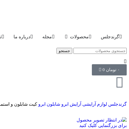
گرندجلس
محصولات
مجله
درباره ما
ت
جستجو
۰
تومان
0
گرندجلس
لوازم آرایشی
آرایش ابرو
شابلون ابرو
کیت شابلون و استمپ ابرو 
برای بزرگنمایی کلیک کنید