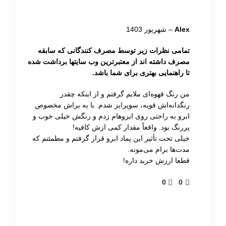
پماد ابرو بورلی هیلز آناستازیا بهترین راه‌حل برای
آرایش
ابرو
حرفه‌ای و داشتن ابروهایی بی‌نقص است. این پمادِ
Alex
–
شهریور 1403
ضدآب با رنگدانه بالا در ۱۱ سایه مختلف عرضه می‌شود و
برای پر کردن و فرم‌دهی ابروها طراحی شده است.
تمامی نظرات زیر توسط مصرف کنندگانی که سابقه
مصرف داشته اند از معتبرترین وب سایتها برداشت شده
فرمول ماندگار و قابل لایه‌بندی آن به نرمی روی پوست و
تا راهنمایی بهتری برای شما باشد.
مو می‌نشیند و به شما زمان کافی برای محو کردن می‌دهد،
سپس با یک پوشش طبیعی و مات خشک می‌شود.
من رنگ قهوه‌ای ملایم گرفتم و از اینکه چقدر
رنگدانه‌اش قویه، سوپرایز شدم. با یه براش مخصوص
ابرو به راحتی روی ابروهام زدم و رنگش خیلی خوب و
پررنگ بود. واقعاً مقدار کمی ازش کافیه!
روش استفاده از پماد ابرو بورلی
خیلی تحت تأثیر این پماد ابرو قرار گرفتم و مطمئنم که
هیلز آناستازیا
مدت‌ها برام می‌مونه.
قطعا ارزش خرید داره!
مقدار کمی از
پماد ابرو
را با براش مخصوص بردارید؛ این
0
0
محصول رنگدانه‌های بالایی دارد، بنابراین مقدار کم آن کافی
است. با استفاده از سر اسپولی (برس مارپیچی)، موهای
ابرو را به سمت بالا شانه کنید، سپس با استفاده از محصول