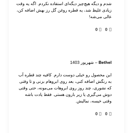
شدم و دیگه هیچ‌چیز دیگه‌ای استفاده نکردم. اگه یه وقت
می‌توانید با دقت بیشتری پماد را به ابروهایتان بزنید.
زیادی غلیظ شد، یه قطره روغن گل رز بهش اضافه کن،
عالی می‌شه!
برای جلوگیری از برداشتن بیش از حد، ابتدا مقدار کمی از
پماد را با براش از قسمت بیرونی درب ظرف بردارید. این
0
0
کار نه تنها از برداشتن شدن بیش از حد محصول جلوگیری
می‌کند بلکه کمک می‌کند برس نازک و دقیق باقی بماند و
در نتیجه کنترل بهتری روی اعمال پماد داشته باشید.
Bethel
–
شهریور 1403
به خاطر داشته باشید که پس از هر بار استفاده، درب
این محصول رو خیلی دوست دارم. کافیه چند قطره آب
ظرف را محکم ببندید تا فرمول ضدآب آن خشک نشود. اگر
به رنگش اضافه کنی، بعد روی ابروهام بزنی و تا وقتی
احساس کردید که پماد خشک شده یا طراوت اولیه خود را
که نشوری، چند روز روی ابروهات می‌مونه، حتی وقتی
از دست داده، می‌توانید یک قطره روغن مرطوب‌کننده به
دوش می‌گیری یا زیر بارون هستی. فقط یادت باشه
وقتی خیسه، نمالیش.
آن اضافه کنید تا دوباره نرم و روان شود. با این روش ساده
می‌توانید عمر و کیفیت پماد را افزایش دهید و همیشه
0
0
نتایجی بی‌نقص و حرفه‌ای داشته باشید.