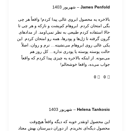
روی سر براش، قوس پایین ابرو را بکشید. رنگ ابرو را با
James Penfold
–
شهریور 1403
اسپولی محو کنید. سپس موهای ابرو را به سمت پایین
شانه کرده و قوس بالایی ابرو را بکشید و به آرامی با
بالاخره یه محصول ابروی عالی پیدا کردم! واقعاً هر چی
بگی امتحان کردم. ابروهام کم‌پشت و نازکه و هر چی تا
اسپولی محو کنید. برای داشتن نتیجه‌ای طبیعی‌تر، در طول
حالا استفاده کردم طبیعی به نظر نمی‌اومد. از مدادهای
فرایند استفاده از محصول، آن را به طور کامل در ابروها
گرون گرفته تا ژل‌ها و پودرها، همه رو امتحان کردم. این
محو کنید. در نهایت، جلوی ابرو را با باقیمانده محصول پر
یکی عالی روی ابروهام می‌نشینه… نرم و روان، اصلاً
کنید تا یک افکت گرادینت ملایم ایجاد شود.
حالت پوسته پوسته یا پودری نداره… کل روز هم
می‌مونه. از اینکه بالاخره یه چیزی پیدا کردم که واقعاً
جواب می‌ده، واقعا خوشحالم!
نکاتی برای استفاده بهتر
0
0
برای دستیابی به نتایجی با کیفیت حرفه‌ای، پماد
ابروآناستازیا بورلی هیلز DIPBROW را با براش شماره ۱۲
استفاده کنید. این براش آرایشی به‌طور ویژه برای استفاده
Helena Tankosic
–
شهریور 1403
از فرمول‌های کرمی طراحی شده و برای ایجاد بافتی شبیه
به تار موهای طبیعی و همچنین فرم‌دهی و جزئیات دقیق
این محصول اونقدر خوبه که دیگه واقعاً هیچ‌وقت
محصول دیگه‌ای نخریدم. از دوران دبیرستان بهش معتاد
ابرو ایده آل است. با استفاده از این
لوازم آرایشی